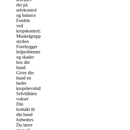
der på
selvkontrol
og balance
Fordele
ved
kropskontrol;
Muskelgrupperne
styrkes
Forebygger
ledproblemer
og skader
hos din
hund
Giver din
hund en
bedre
kropsbevidsthed
Selvtilliden
vokser
Din
kontakt til
din hund
forbedres
Du lærer