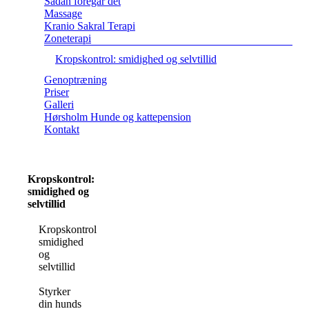
Sådan foregår det
Massage
Kranio Sakral Terapi
Zoneterapi
Kropskontrol: smidighed og selvtillid
Genoptræning
Priser
Galleri
Hørsholm Hunde og kattepension
Kontakt
Kropskontrol:
smidighed og
selvtillid
Kropskontrol:
smidighed
og
selvtillid
Styrker
din hunds