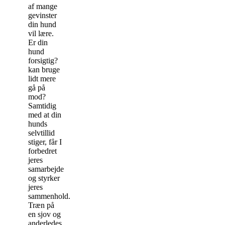
af mange
gevinster
din hund
vil lære.
Er din
hund
forsigtig?
kan bruge
lidt mere
gå på
mod?
Samtidig
med at din
hunds
selvtillid
stiger, får I
forbedret
jeres
samarbejde
og styrker
jeres
sammenhold.
Træn på
en sjov og
anderledes