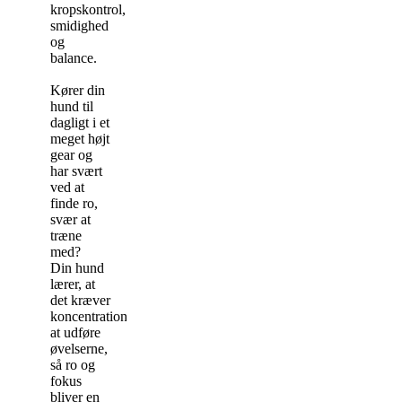
kropskontrol,
smidighed
og
balance.
Kører din
hund til
dagligt i et
meget højt
gear og
har svært
ved at
finde ro,
svær at
træne
med?
Din hund
lærer, at
det kræver
koncentration
at udføre
øvelserne,
så ro og
fokus
bliver en