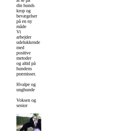
at se på
din hunds
krop og
bevægelser
på en ny
måde
Vi
arbejder
udelukkende
med
positive
metoder
og altid på
hundens
præmisser.
Hvalpe og
unghunde
Voksen og
senior