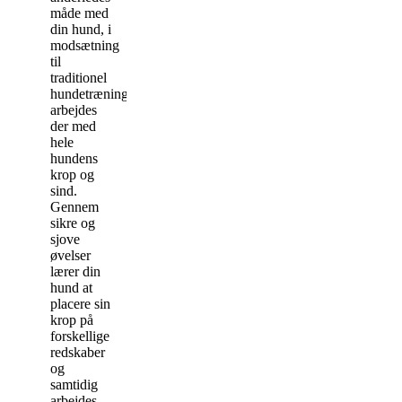
måde med
din hund, i
modsætning
til
traditionel
hundetræning
arbejdes
der med
hele
hundens
krop og
sind.
Gennem
sikre og
sjove
øvelser
lærer din
hund at
placere sin
krop på
forskellige
redskaber
og
samtidig
arbejdes